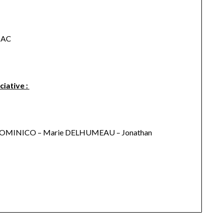
LIAC
ciative :
IDOMINICO – Marie DELHUMEAU – Jonathan
T