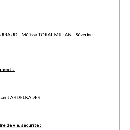
UIRAUD – Mélissa TORAL MILLAN – Séverine
ement :
incent ABDELKADER
 de vie, sécurité :