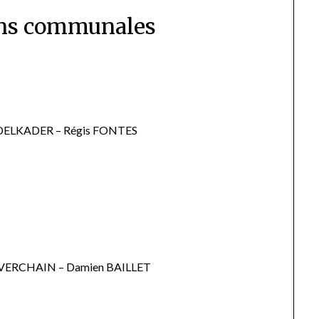
ns communales
BDELKADER – Régis FONTES
n VERCHAIN – Damien BAILLET